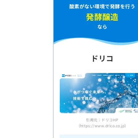
酸素がない環境で発酵を行う
発酵醸造
なら
ドリコ
引用元：ドリコHP
（https://www.drico.co.jp）