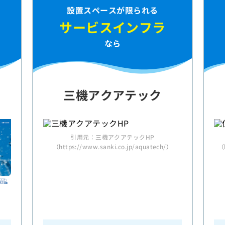
設置スペースが限られる
サービスインフラ
なら
三機アクアテック
引用元：三機アクアテックHP
（https://www.sanki.co.jp/aquatech/）
（h