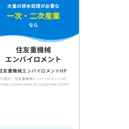
大量の排水処理が必要な
一次・二次産業
なら
住友重機械
エンバイロメント
引用元：住友重機械エンバイロメントHP
ttps://www.shiev.shi.co.jp/index.html）