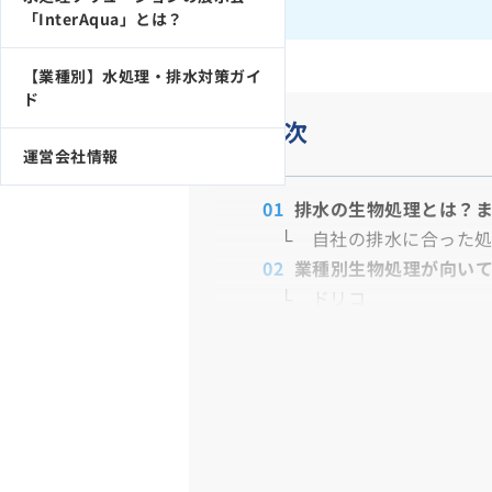
「InterAqua」とは？
【業種別】水処理・排水対策ガイ
ド
目次
運営会社情報
排水の生物処理とは？
自社の排水に合った
業種別生物処理が向いて
ドリコ
三機アクアテック
住友重機械エンバイ
業種別生物処理におすす
ドリコ
三機アクアテック
住友重機械エンバイ